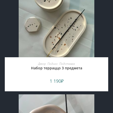
ADD TO CART
Декор
,
Поднос
,
Подставка
Набор терраццо 3 предмета
1 190
₽