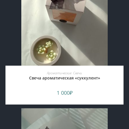
ADD TO CART
Ароматические
,
Свечи
Свеча ароматическая «суккулент»
1 000
₽