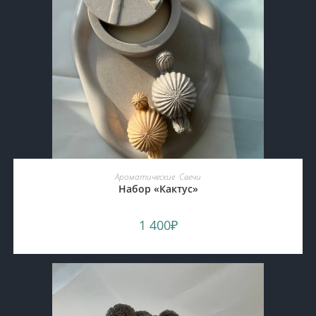
ADD TO CART
Ароматические
,
Свечи
Набор «Кактус»
1 400
₽